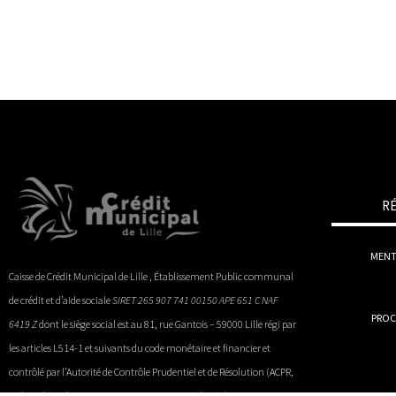
R
MENT
Caisse de Crédit Municipal de Lille , Établissement Public communal
de crédit et d’aide sociale
SIRET 265 907 741 00150 APE 651 C NAF
PROC
6419 Z
dont le siège social est au 81, rue Gantois – 59000 Lille régi par
les articles L514-1 et suivants du code monétaire et financier et
contrôlé par l’Autorité de Contrôle Prudentiel et de Résolution (ACPR,
4 Place de Budapest, CS 92459, 75436 Paris Cedex 09).