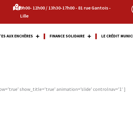
9h00- 12h00 / 13h30-17h00 - 81 rue Gantois -
Lille
TES AUX ENCHÈRES
FINANCE SOLIDAIRE
LE CRÉDIT MUNIC
ow=’true’ show_title=’true’ animation=’slide’ controlnav=’1′ ]