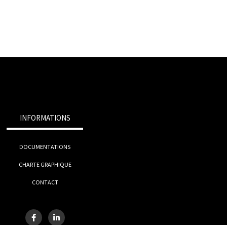
INFORMATIONS
DOCUMENTATIONS
CHARTE GRAPHIQUE
CONTACT
F
L
a
i
c
n
e
k