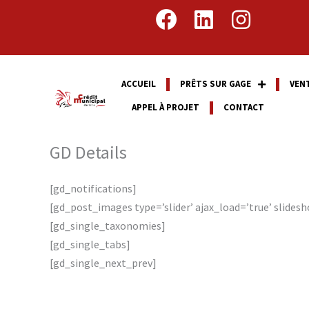
Aller
F
L
I
au
a
i
n
contenu
c
n
s
e
k
t
ACCUEIL
PRÊTS SUR GAGE
VEN
b
e
a
APPEL À PROJET
CONTACT
o
d
g
o
i
r
GD Details
k
n
a
m
[gd_notifications]
[gd_post_images type=’slider’ ajax_load=’true’ slidesh
[gd_single_taxonomies]
[gd_single_tabs]
[gd_single_next_prev]